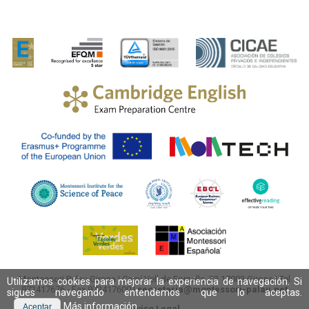
Montessori Palau Girona
|
Camí Vell de Fornells, 33
17003
Girona
| Tel
Utilizamos cookies para mejorar la experiencia de navegación. Si
972417676
- Fax 972417600 |
secretaria@montessori-palau.net
sigues navegando entendemos que lo aceptas.
Más información
Aceptar
Aviso Legal