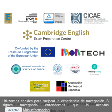
Montessori Palau Girona
|
Camí Vell de Fornells, 33
17003
Girona
| Tel
Utilizamos cookies para mejorar la experiencia de navegación. Si
972417676
- Fax 972417600 |
secretaria@montessori-palau.net
sigues navegando entendemos que lo aceptas.
Más información
Aceptar
Aviso Legal