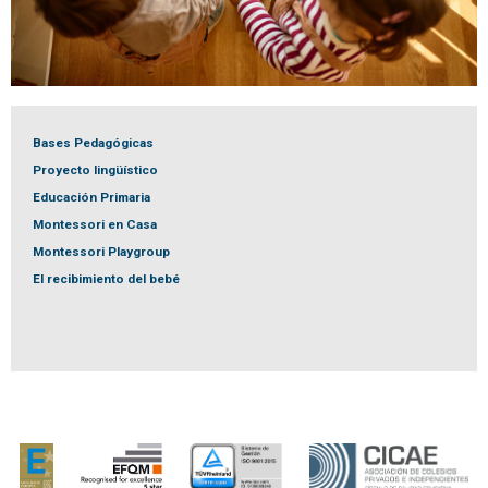
Bases Pedagógicas
Proyecto lingüístico
Educación Primaria
Montessori en Casa
Montessori Playgroup
El recibimiento del bebé