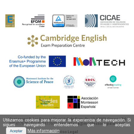
Montessori Palau Girona
|
Camí Vell de Fornells, 33
17003
Girona
| Tel
Utilizamos cookies para mejorar la experiencia de navegación. Si
972417676
- Fax 972417600 |
secretaria@montessori-palau.net
sigues navegando entendemos que lo aceptas.
Más información
Aceptar
Aviso Legal