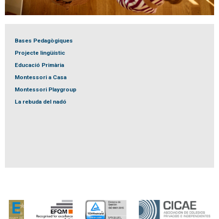
Bases Pedagògiques
Projecte lingüístic
Educació Primària
Montessori a Casa
Montessori Playgroup
La rebuda del nadó