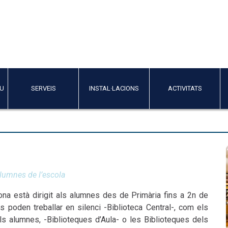
IU
SERVEIS
INSTAL·LACIONS
ACTIVITATS
alumnes de l’escola
ona està dirigit als alumnes des de Primària fins a 2n de
es poden treballar en silenci -Biblioteca Central-, com els
ls alumnes, -Biblioteques d’Aula- o les Biblioteques dels