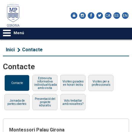
CA
ES
EN
Menú
Inici
Contacte
Contacte
Entrevista
informativa
Visites guiades
Visites per a
Contacte
individualitzada
en horari lectiu
professionals
amb visita
Presentació del
Jornada de
Vols treballar
projecte
portes obertes
amb nosaltres?
educatiu
Montessori Palau Girona