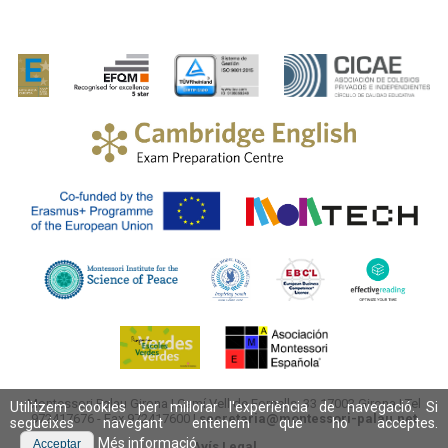
Montessori Palau Girona
|
Camí Vell de Fornells, 33
17003
Girona
| Tel
Utilitzem cookies per millorar l'experiència de navegació. Si
972417676
- Fax 972417600 |
secretaria@montessori-palau.net
segueixes navegant entenem que ho acceptes.
Més informació
Acceptar
Avís Legal