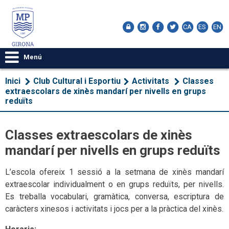
CA
ES
EN
Menú
Inici
Club Cultural i Esportiu
Activitats
Classes
extraescolars de xinès mandarí per nivells en grups
reduïts
Classes extraescolars de xinès
mandarí per nivells en grups reduïts
L’escola ofereix 1 sessió a la setmana de xinès mandarí
extraescolar individualment o en grups reduïts, per nivells.
Es treballa vocabulari, gramàtica, conversa, escriptura de
caràcters xinesos i activitats i jocs per a la pràctica del xinès.