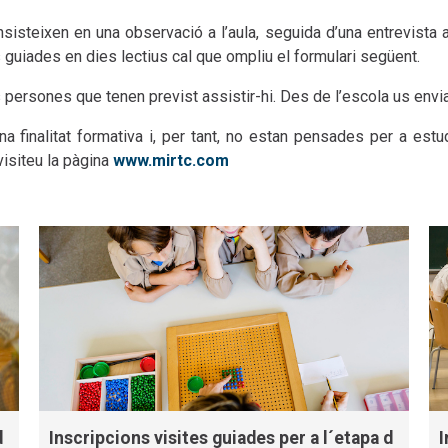
consisteixen en una observació a l’aula, seguida d’una entrevist
s guiades en dies lectius cal que ompliu el formulari següent.
s persones que tenen previst assistir-hi. Des de l’escola us envi
 finalitat formativa i, per tant, no estan pensades per a est
isiteu la pàgina
www.mirtc.com
d
Inscripcions visites guiades per a l´etapa d
I